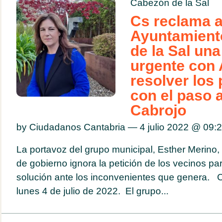
Cabezón de la Sal
Cs reclama a
Ayuntamient
de la Sal una
urgente con 
resolver los
con el paso a
Cabrojo
by Ciudadanos Cantabria — 4 julio 2022 @
09:
La portavoz del grupo municipal, Esther Merino,
de gobierno ignora la petición de los vecinos p
solución ante los inconvenientes que genera. C
lunes 4 de julio de 2022. El grupo...