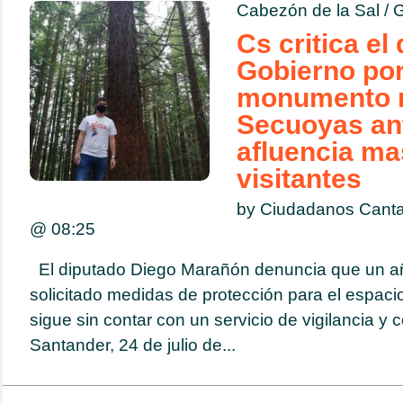
Cabezón de la Sal
/
G
Cs critica el
Gobierno por
monumento n
Secuoyas ant
afluencia ma
visitantes
by Ciudadanos Cantab
@
08:25
El diputado Diego Marañón denuncia que un a
solicitado medidas de protección para el espacio
sigue sin contar con un servicio de vigilancia y
Santander, 24 de julio de...