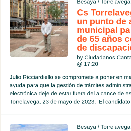
Besaya
/
Torrelavega
Cs Torrelav
un punto de 
municipal p
de 65 años c
de discapac
by Ciudadanos Cant
@
17:20
Julio Ricciardiello se compromete a poner en ma
ayuda para que la gestión de trámites administr
electrónica deje de estar fuera del alcance de 
Torrelavega, 23 de mayo de 2023. El candidato a 
Besaya
/
Torrelavega