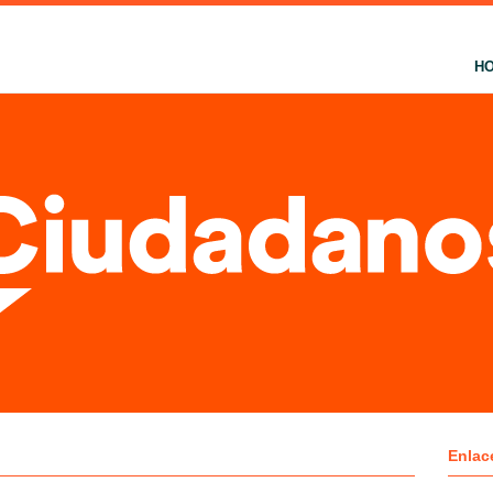
H
Enlac