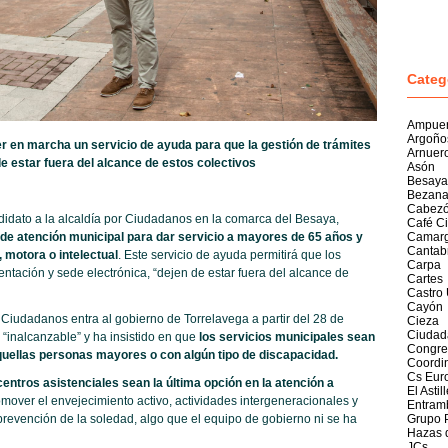
Categ
Ampue
Argoño
r en marcha un servicio de ayuda para que la gestión de trámites
Arnuer
e estar fuera del alcance de estos colectivos
Asón
Besaya
Bezan
Cabezó
didato a la alcaldía por Ciudadanos en la comarca del Besaya,
Café C
de atención municipal para dar servicio a mayores de 65 años y
Camar
Cantab
 motora o intelectual
. Este servicio de ayuda permitirá que los
Carpa
entación y sede electrónica, “dejen de estar fuera del alcance de
Cartes
Castro 
Cayón
 Ciudadanos entra al gobierno de Torrelavega a partir del 28 de
Cieza
Ciudad
 “inalcanzable” y ha insistido en que
los servicios municipales sean
Congre
aquellas personas mayores o con
algún tipo de discapacidad.
Coordi
Cs Eur
centros asistenciales sean la última opción en la atención a
El Astil
mover el envejecimiento activo, actividades intergeneracionales y
Entram
prevención de la soledad, algo que el equipo de gobierno ni se ha
Grupo 
Hazas 
JCs