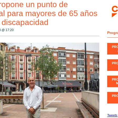
ropone un punto de
al para mayores de 65 años
e discapacidad
23 @
17:20
Progr
PR
PR
PR
M
PR
Tweets 