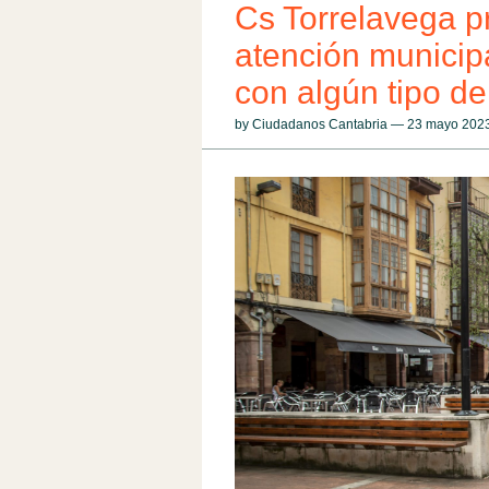
Cs Torrelavega p
atención municip
con algún tipo d
by Ciudadanos Cantabria — 23 mayo 20