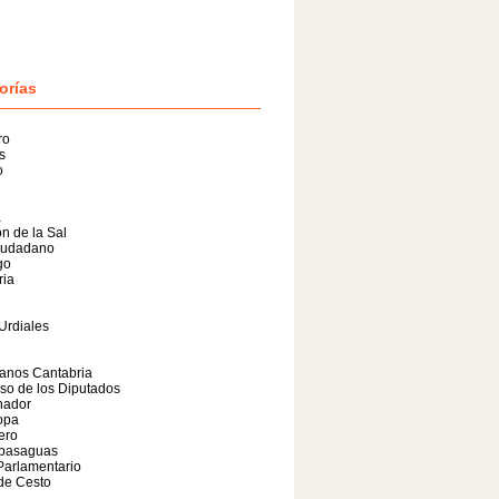
orías
ro
s
o
a
n de la Sal
iudadano
go
ria
Urdiales
anos Cantabria
so de los Diputados
nador
opa
lero
basaguas
Parlamentario
de Cesto