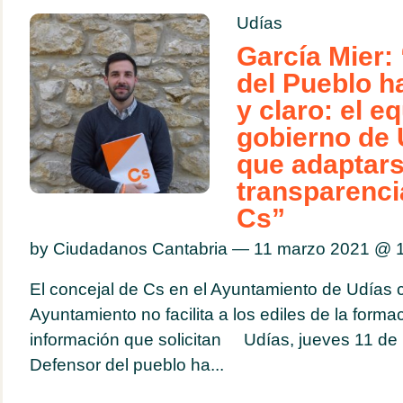
Udías
García Mier:
del Pueblo h
y claro: el e
gobierno de 
que adaptars
transparenci
Cs”
by Ciudadanos Cantabria — 11 marzo 2021 @
El concejal de Cs en el Ayuntamiento de Udías cr
Ayuntamiento no facilita a los ediles de la forma
información que solicitan Udías, jueves 11 de 
Defensor del pueblo ha...