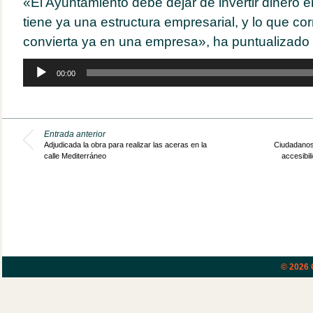
«El Ayuntamiento debe dejar de invertir dinero 
tiene ya una estructura empresarial, y lo que c
convierta ya en una empresa», ha puntualizado Ju
Reproductor
00:00
de
audio
Entrada anterior
Adjudicada la obra para realizar las aceras en la
Ciudadanos
calle Mediterráneo
accesibil
© 2026