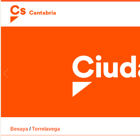
Besaya
/
Torrelavega