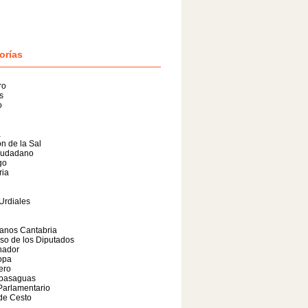
orías
ro
s
o
a
n de la Sal
iudadano
go
ria
Urdiales
anos Cantabria
so de los Diputados
nador
opa
lero
basaguas
Parlamentario
de Cesto