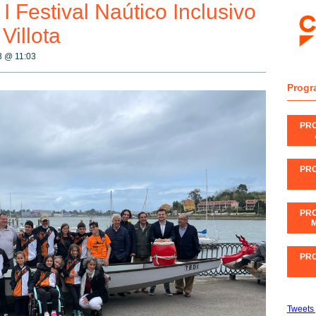
 I Festival Naútico Inclusivo
Villota
23 @
11:03
Progr
PR
PR
PR
M
PR
Tweets 