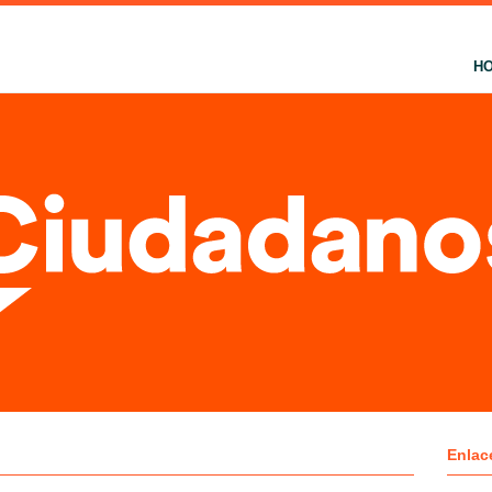
H
Enlac