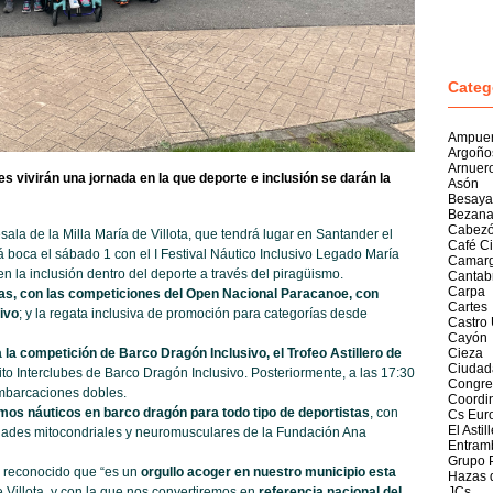
Categ
Ampue
Argoño
Arnuer
es vivirán una jornada en la que deporte e inclusión se darán la
Asón
Besaya
Bezan
Cabezó
ala de la Milla María de Villota, que tendrá lugar en Santander el
Café C
irá boca el sábado 1 con el I Festival Náutico Inclusivo Legado María
Camar
n la inclusión dentro del deporte a través del piragüismo.
Cantab
Carpa
as, con las
competiciones del Open Nacional Paracanoe, con
Cartes
ivo
; y la regata inclusiva de promoción para categorías desde
Castro 
Cayón
a la competición de Barco Dragón Inclusivo, el Trofeo Astillero de
Cieza
Ciudad
uito Interclubes de Barco Dragón Inclusivo. Posteriormente, a las 17:30
Congre
embarcaciones dobles.
Coordi
smos náuticos en barco dragón para todo tipo de deportistas
, con
Cs Eur
El Astil
ades mitocondriales y neuromusculares de la Fundación Ana
Entram
Grupo 
a reconocido que “es un
orgullo acoger en nuestro municipio esta
Hazas 
e Villota, y con la que nos convertiremos en
referencia nacional del
JCs