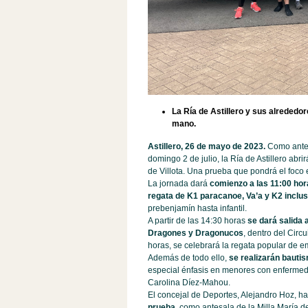
La Ría de Astillero y sus alrededor
mano.
Astillero, 26 de mayo de 2023.
Como antes
domingo 2 de julio, la Ría de Astillero abr
de Villota. Una prueba que pondrá el foco e
La jornada dará
comienzo a las 11:00 hor
regata de K1 paracanoe, Va’a y K2 inclus
prebenjamín hasta infantil.
A partir de las 14:30 horas
se dará salida 
Dragones y Dragonucos
, dentro del Circ
horas, se celebrará la regata popular de 
Además de todo ello,
se realizarán bauti
especial énfasis en menores con enfermed
Carolina Díez-Mahou.
El concejal de Deportes, Alejandro Hoz, h
prueba
, como antesala de la Milla María d