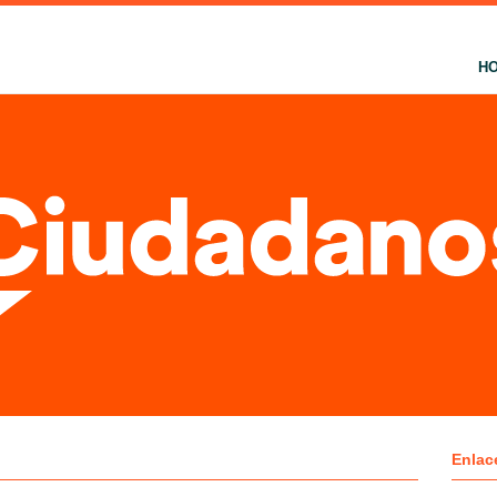
H
Enlac