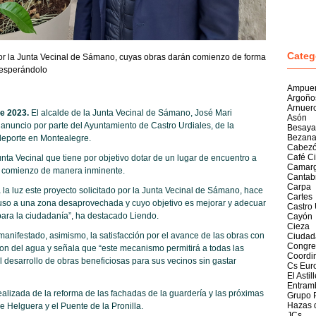
Categ
por la Junta Vecinal de Sámano, cuyas obras darán comienzo de forma
 esperándolo
Ampue
Argoño
Arnuer
e 2023.
El alcalde de la Junta Vecinal de Sámano, José Mari
Asón
l anuncio por parte del Ayuntamiento de Castro Urdiales, de la
Besaya
Bezan
ideporte en Montealegre.
Cabezó
Café C
nta Vecinal que tiene por objetivo dotar de un lugar de encuentro a
Camar
án comienzo de manera inminente.
Cantab
Carpa
la luz este proyecto solicitado por la Junta Vecinal de Sámano, hace
Cartes
r uso a una zona desaprovechada y cuyo objetivo es mejorar y adecuar
Castro 
para la ciudadanía”, ha destacado Liendo.
Cayón
Cieza
manifestado, asimismo, la satisfacción por el avance de las obras con
Ciudad
Congre
n del agua y señala que “este mecanismo permitirá a todas las
Coordi
 desarrollo de obras beneficiosas para sus vecinos sin gastar
Cs Eur
El Astil
Entram
alizada de la reforma de las fachadas de la guardería y las próximas
Grupo 
Hazas 
de Helguera y el Puente de la Pronilla.
JCs