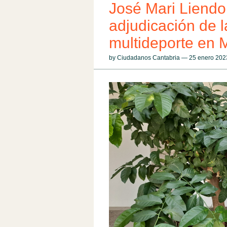
José Mari Liendo 
adjudicación de l
multideporte en 
by Ciudadanos Cantabria — 25 enero 20