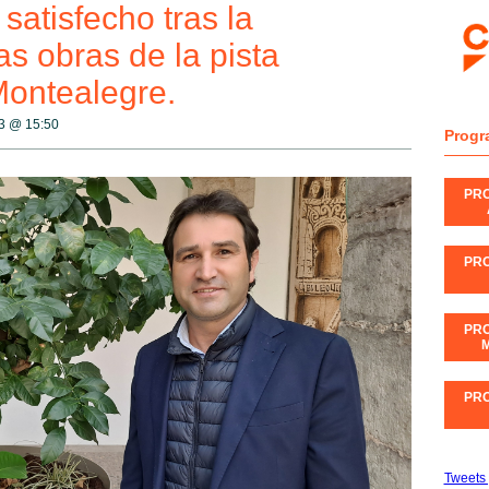
satisfecho tras la
as obras de la pista
Montealegre.
23 @
15:50
Progr
PR
PR
PR
M
PR
Tweets 