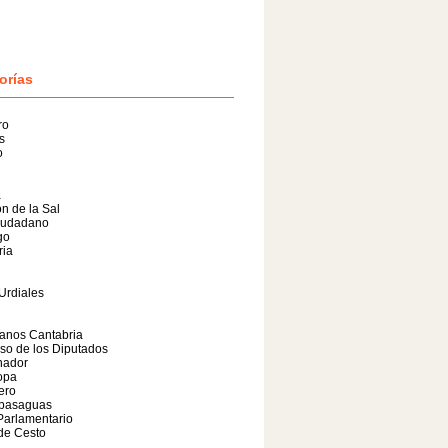
orías
ro
s
o
a
n de la Sal
iudadano
go
ria
Urdiales
anos Cantabria
so de los Diputados
nador
opa
lero
basaguas
Parlamentario
de Cesto