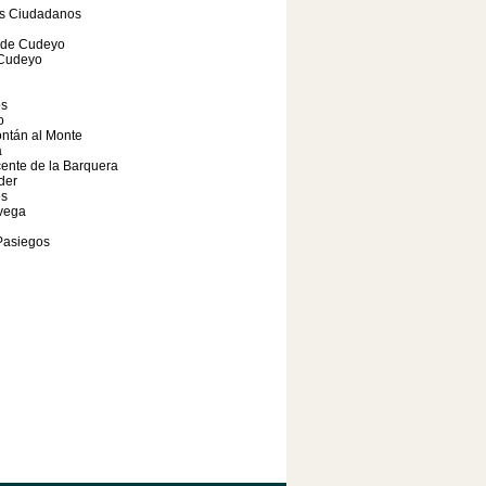
s Ciudadanos
 de Cudeyo
Cudeyo
os
o
ntán al Monte
a
ente de la Barquera
der
s
vega
Pasiegos