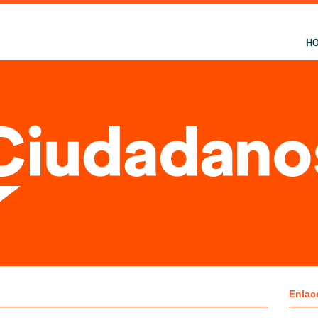
H
Enlac