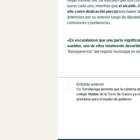
Ángel Revilla. Así, ha indicado que dos c
euros cada uno, mientras que
el alcalde,
año como dedicación parcial
tras haber 
anteriores por su anterior cargo de diputa
comisiones y portavocías.
«Es escandaloso que una parte significa
sueldos, uno de ellos totalmente desorbi
“transparencia” del regidor municipal en l
Entrada anterior
Cs Torrelavega lamenta que la cubierta del
colegio Matilde de la Torre de Ganzo ya n
prioritaria para el equipo de gobierno