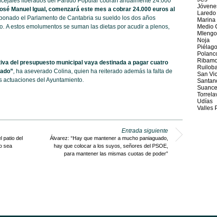
oncejales liberados del Partido Popular cobran anualmente 24.000
Jóvene
 José Manuel Igual, comenzará este mes a cobrar 24.000 euros al
Laredo
abonado el Parlamento de Cantabria su sueldo los dos años
Marina
do. A estos emolumentos se suman las dietas por acudir a plenos,
Medio 
MIengo
Noja
Piélag
Polanc
Ribamo
tiva del presupuesto municipal vaya destinada a pagar cuatro
Ruilob
tado”
, ha aseverado Colina, quien ha reiterado además la falta de
San Vic
as actuaciones del Ayuntamiento.
Santan
Suance
Torrela
Udías
Valles 
Entrada siguiente
 patio del
Álvarez: “Hay que mantener a mucho paniaguado,
o sea
hay que colocar a los suyos, señores del PSOE,
para mantener las mismas cuotas de poder”