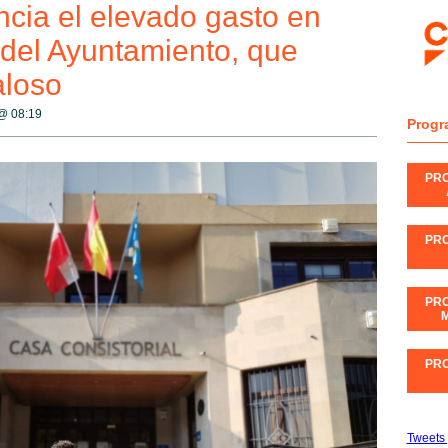
cia el elevado gasto en
 del Ayuntamiento, que
aloso
 @
08:19
Progr
PR
PR
PR
M
PR
Tweets 